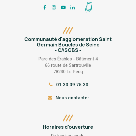
Lien
Lien
Lien
Lien
vers
vers
vers
vers
Mon
le
le
le
le
appli
compte
compte
compte
compte
Collectes
Facebook
Instagram
YouTube
LinkedIn
BOUCLE_TRI
Communauté d'agglomération Saint
Germain Boucles de Seine
- CASGBS -
Parc des Érables - Bâtiment 4
66 route de Sartrouville
78230 Le Pecq
01 30 09 75 30
Nous contacter
Horaires d’ouverture
Du lundi au jeudi :