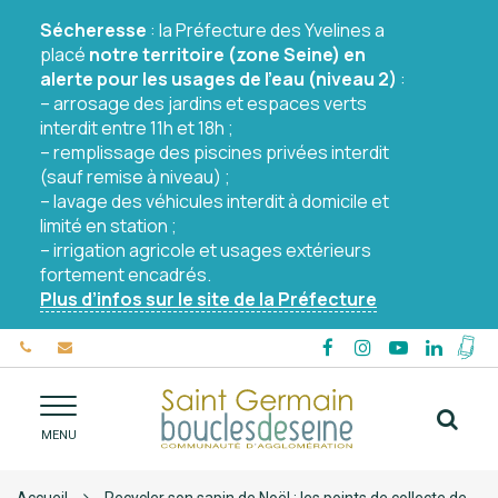
Gestion des traceurs
Sécheresse
: la Préfecture des Yvelines a
placé
notre territoire (zone Seine) en
alerte pour les usages de l’eau (niveau 2)
:
– arrosage des jardins et espaces verts
interdit entre 11h et 18h ;
– remplissage des piscines privées interdit
(sauf remise à niveau) ;
– lavage des véhicules interdit à domicile et
limité en station ;
– irrigation agricole et usages extérieurs
fortement encadrés.
Plus d’infos sur le site de la Préfecture
Lien
Lien
Lien
Lien
vers
vers
vers
vers
Mon
le
le
le
le
appli
Alle
compte
compte
compte
comp
Coll
MENU
à
Facebook
Instagram
YouTube
Linked
BOU
la
rec