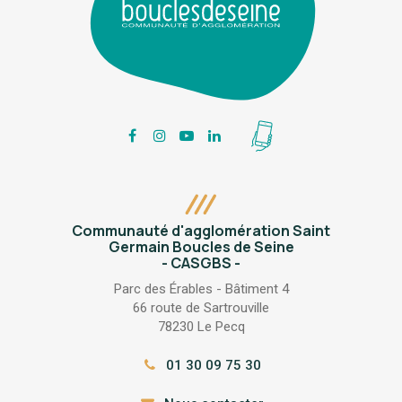
Lien
Lien
Lien
Lien
vers
vers
vers
vers
Mon
le
le
le
le
appli
compte
compte
compte
compte
Collectes
Facebook
Instagram
YouTube
LinkedIn
BOUCLE_TRI
Communauté d'agglomération Saint
Germain Boucles de Seine
- CASGBS -
Parc des Érables - Bâtiment 4
66 route de Sartrouville
78230 Le Pecq
01 30 09 75 30