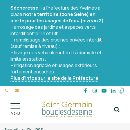
Gestion des traceurs
Sécheresse
: la Préfecture des Yvelines a
placé
notre territoire (zone Seine) en
alerte pour les usages de l’eau (niveau 2)
:
– arrosage des jardins et espaces verts
interdit entre 11h et 18h ;
– remplissage des piscines privées interdit
(sauf remise à niveau) ;
– lavage des véhicules interdit à domicile et
limité en station ;
– irrigation agricole et usages extérieurs
fortement encadrés.
Plus d’infos sur le site de la Préfecture
Lien
Lien
Lien
Lien
vers
vers
vers
vers
Mon
le
le
le
le
appli
Alle
compte
compte
compte
comp
Coll
MENU
à
Facebook
Instagram
YouTube
Linked
BOU
la
rec