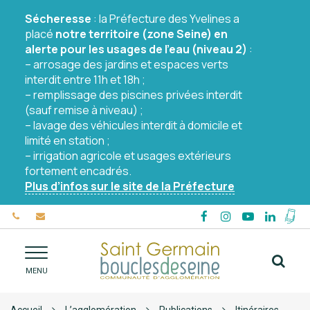
Gestion des traceurs
Sécheresse
: la Préfecture des Yvelines a
placé
notre territoire (zone Seine) en
alerte pour les usages de l’eau (niveau 2)
:
– arrosage des jardins et espaces verts
interdit entre 11h et 18h ;
– remplissage des piscines privées interdit
(sauf remise à niveau) ;
– lavage des véhicules interdit à domicile et
limité en station ;
– irrigation agricole et usages extérieurs
fortement encadrés.
Plus d’infos sur le site de la Préfecture
Lien
Lien
Lien
Lien
vers
vers
vers
vers
Mon
le
le
le
le
appli
Alle
compte
compte
compte
comp
Coll
MENU
à
Facebook
Instagram
YouTube
Linked
BOU
la
rec